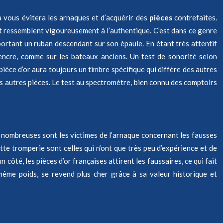
la vous évitera les arnaques et d’acquérir des
pièces
contrefaites.
 et ressemblent vigoureusement à l’authentique. C’est dans ce genre
e portant un ruban descendant sur son épaule. En étant très attentif
d’encre, comme sur les bateaux anciens. Un test de sonorité selon
 pièce d’or aura toujours un timbre spécifique qui diffère des autres
les autres pièces. Le test au spectromètre, bien connu des comptoirs
t, nombreuses sont les victimes de l’arnaque concernant les fausses
tte tromperie sont celles qui n’ont que très peu d’expérience et de
n côté, les pièces d’or françaises attirent les faussaires, ce qui fait
u même poids, se revend plus cher grâce à sa valeur historique et