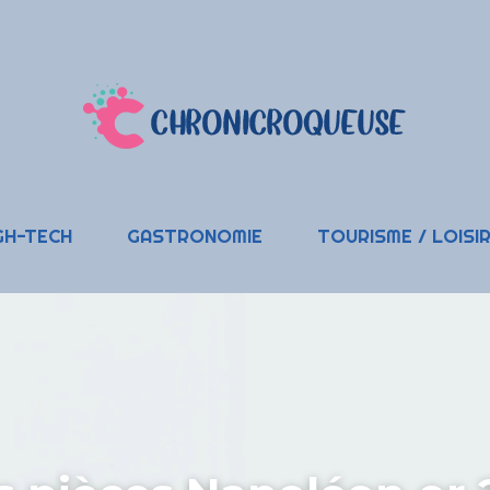
GH-TECH
GASTRONOMIE
TOURISME / LOISI