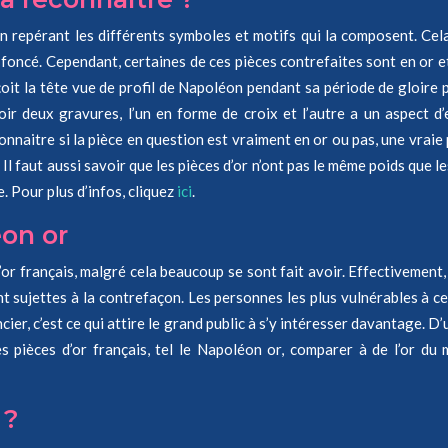
n en repérant les différents symboles et motifs qui la composent. Ce
rop foncé. Cependant, certaines de ces pièces contrefaites sont en or
perçoit la tête vue de profil de Napoléon pendant sa période de gloir
oir deux gravures, l’un en forme de croix et l’autre a un aspect 
onnaitre si la pièce en question est vraiment en or ou pas, une vraie
Il faut aussi savoir que les pièces d’or n’ont pas le même poids que 
. Pour plus d’infos, cliquez
ici
.
éon or
d’or français, malgré cela beaucoup se sont fait avoir. Effectivemen
t sujettes à la contrefaçon. Les personnes les plus vulnérables à ce
cier, c’est ce qui attire le grand public à s’y intéresser davantage. D’u
es pièces d’or français, tel le Napoléon or, comparer à de l’or d
r ?