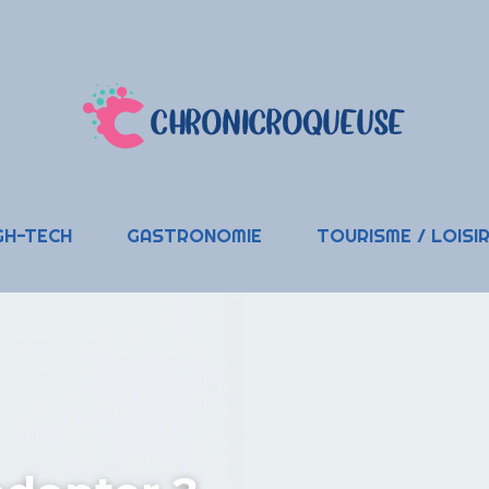
GH-TECH
GASTRONOMIE
TOURISME / LOISI