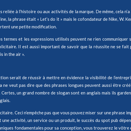
 reliée à l’histoire ou aux activités de la marque. De même, cela n’a
, la phrase était « Let’s do it » mais le cofondateur de Nike, W. Ken
rtent une petite modification.
s termes et les expressions utilisés peuvent ne rien communiquer sur
itaire. Il est aussi important de savoir que la réussite ne se fait
 in the air ».
tion serait de réussir à mettre en évidence la visibilité de l’entrep
ne veut pas dire que des phrases longues peuvent aussi être créées
. Certes, un grand nombre de slogan sont en anglais mais ils garden
glais.
itaire. Ceci n’empêche pas que vous pouvez miser sur une phrase imp
nt une activité, un service ou un produit, le succès du spot pub dépen
echniques fondamentales pour sa conception, vous trouverez le vôtre