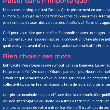
Puiser dans n’importe quoi
Nike a comme slogan « Just Do It ». Cette phrase n’est en aucun cas
Gilmore qui a exigé sa condamnation après deux meurtres. À l’origine
prennent des phrases, des versets, des citations célèbres et y appo
Ceci pour vous dire que rien n’est à normaliser dans un slogan. Le
fondamentaux sur lesquels repose la conception d’une phrase public
quatre slogans avant d’arriver à son actuel communicatif « France is
Bien choisir ses mots
L’efficacité d’un slogan réside surtout dans sa longueur. La perfec
Nespresso, « Yes We can » d’Obama, par exemple. Néanmoins, cela 
riment et qui permettent d’expliquer les services d’une entreprise
collectivités, etc. en France résument l’être de leurs activités en an
Une phrase nominale est plus efficace dans la communication public
version interrogative qui incite les autres à réfléchir. En décriva
chances de succès de votre entreprise. Bien qu’il n’y ait pas de t