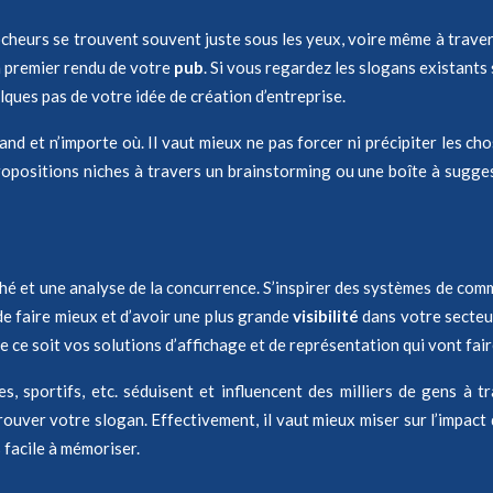
ocheurs se trouvent souvent juste sous les yeux, voire même à travers 
n premier rendu de votre
pub
. Si vous regardez les slogans existants
uelques pas de votre idée de création d’entreprise.
and et n’importe où. Il vaut mieux ne pas forcer ni précipiter les c
ositions niches à travers un brainstorming ou une boîte à suggestio
é et une analyse de la concurrence. S’inspirer des systèmes de commu
e de faire mieux et d’avoir une plus grande
visibilité
dans votre secteur.
ue ce soit vos solutions d’affichage et de représentation qui vont fair
, sportifs, etc. séduisent et influencent des milliers de gens à t
uver votre slogan. Effectivement, il vaut mieux miser sur l’impact q
 facile à mémoriser.