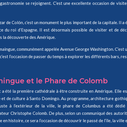
et la gastronomie se rejoignent. C’est une excellente occasion de vi
ar de Colón, c’est un monument le plus important de la capitale. Il 
 du roi d’Espagne. Il est désormais possible de visiter et de déc
ès la découverte des Amérique.
Domaingue, communément appelée Avenue George Washington. C’est u
t c’est l’occasion de passer du temps à explorer les différents bars, r
omingue et le Phare de Colomb
 a été la première cathédrale à être construite en Amérique. Elle 
re et de culture à Santo Domingo. Au programme, architecture gothi
uste à l’extérieur de la ville, le phare de Columbus a été dédi
rateur Christophe Colomb. De plus, selon un communiqué des autorité
 en histoire, ce sera l’occasion de découvrir le passé de l’île, la vill