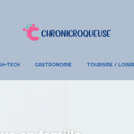
GH-TECH
GASTRONOMIE
TOURISME / LOISI