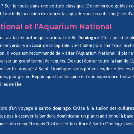
e ? Sur la route dans une voiture classique. De nombreux guides ro
. Une belle occasion d’explorer la capitale sous un autre angle et d’adm
tional et l’Aquarium National
us au Jardin botanique national de
St Domingue
. C’est aussi le 
e verdure au cœur de la capitale. C’est idéal pour l’air frais, le cha
on. Il vous est recommandé de visiter l’Aquarium National, il plair
ser un grand tunnel de requins. De quoi épater toute la famille. L’
 dans votre voyage à Saint-Domingue, vous pouvez explorer les envir
ues, plonger en République Dominicaine est une expérience fantastiq
es de l’île.
 lors d’un voyage à
santo domingo
. Grâce à la fusion des culture
tez pas à essayer la bandera dominicana, un plat traditionnel à base d
mmersion complète dans l’histoire et la culture à Santo Domingo pass