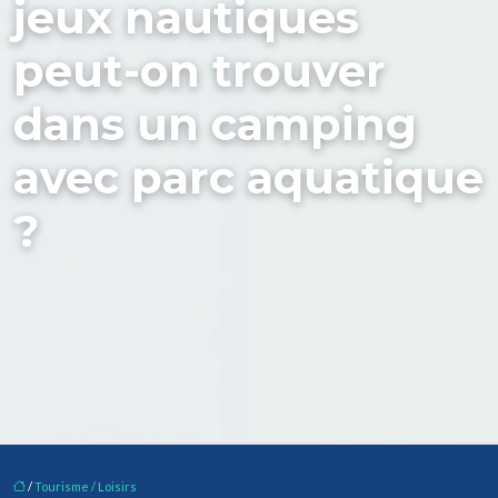
jeux nautiques
peut-on trouver
dans un camping
avec parc aquatique
?
/
Tourisme / Loisirs