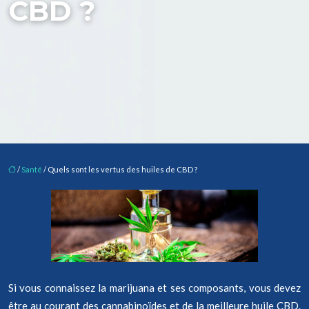
CBD ?
/
Santé
/ Quels sont les vertus des huiles de CBD ?
Si vous connaissez la marijuana et ses composants, vous devez
être au courant des cannabinoïdes et de la meilleure huile CBD.