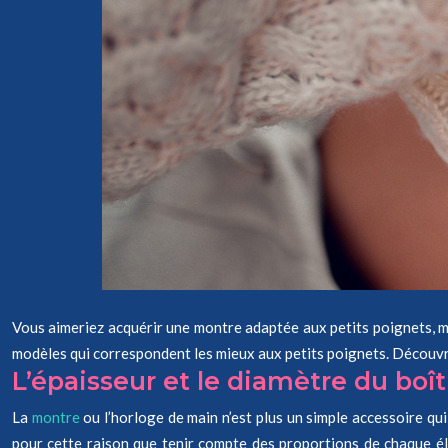
Vous aimeriez acquérir une montre adaptée aux petits poignets, mais
modèles qui correspondent les mieux aux petits poignets. Découvre
L’épaisseur et le diamètre du boît
La
montre
ou l’horloge de main n’est plus un simple accessoire qui
pour cette raison que tenir compte des proportions de chaque él