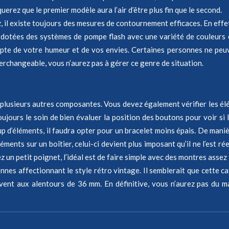
querez que le premier modèle aura l’air d’être plus fin que le second.
z, il existe toujours des mesures de contournement efficaces. En ef
 dotées des systèmes de pompe flash avec une variété de couleurs 
pte de votre humeur et de vos envies. Certaines personnes ne peuv
terchangeable, vous n’aurez pas à gérer ce genre de situation.
 plusieurs autres composantes. Vous devez également vérifier les élém
oujours le soin de bien évaluer la position des boutons pour voir s
p d’éléments, il faudra opter pour un bracelet moins épais. De man
ments sur un boîtier, celui-ci devient plus imposant qu’il ne l’est r
 un petit poignet, l’idéal est de faire simple avec des montres assez
nes affectionnant le style rétro vintage. Il semblerait que cette c
vent aux alentours de 36 mm. En définitive, vous n’aurez pas du m