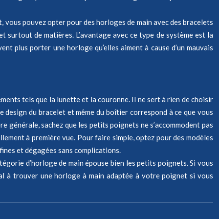
fet, vous pouvez opter pour des horloges de main avec des bracelets
et surtout de matières. L’avantage avec ce type de système est la
ent plus porter une horloge qu’elles aiment à cause d’un mauvais
ents tels que la lunette et la couronne. Il ne sert à rien de choisir
i le design du bracelet et même du boîtier correspond à ce que vous
ière générale, sachez que les petits poignets ne s’accommodent pas
éellement à première vue. Pour faire simple, optez pour des modèles
 fines et dégagées sans complications.
atégorie d’horloge de main épouse bien les petits poignets. Si vous
al à trouver une horloge à main adaptée à votre poignet si vous