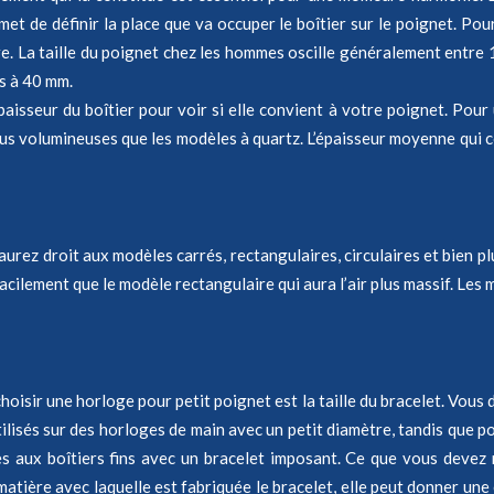
met de définir la place que va occuper le boîtier sur le poignet. Pour
. La taille du poignet chez les hommes oscille généralement entre 15
es à 40 mm.
isseur du boîtier pour voir si elle convient à votre poignet. Pour u
us volumineuses que les modèles à quartz. L’épaisseur moyenne qui co
 aurez droit aux modèles carrés, rectangulaires, circulaires et bien pl
s facilement que le modèle rectangulaire qui aura l’air plus massif. L
isir une horloge pour petit poignet est la taille du bracelet. Vous d
ilisés sur des horloges de main avec un petit diamètre, tandis que pou
es aux boîtiers fins avec un bracelet imposant. Ce que vous devez 
a matière avec laquelle est fabriquée le bracelet, elle peut donner u