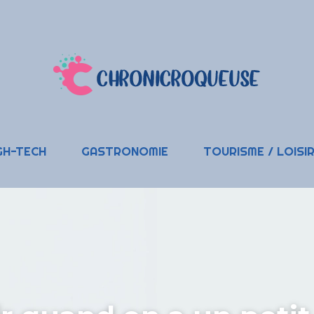
GH-TECH
GASTRONOMIE
TOURISME / LOISI