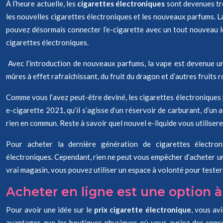
À l’heure actuelle, les
cigarettes électroniques
sont devenues trè
les nouvelles cigarettes électroniques et les nouveaux parfums. La
pouvez désormais connecter l’e-cigarette avec un tout nouveau l
cigarettes électroniques.
Avec l’introduction de nouveaux parfums, la vape est devenue un
mûres à effet rafraîchissant, du fruit du dragon et d’autres fruits
Comme vous l’avez peut-être deviné, les cigarettes électroniques p
e-cigarette 2021, qu’il s’agisse d’un réservoir de carburant, d’un 
rien en commun. Reste à savoir quel nouvel e-liquide vous utiliser
Pour acheter la dernière génération de cigarettes électro
électroniques. Cependant, rien ne peut vous empêcher d’acheter un
vrai magasin, vous pouvez utiliser un espace à volonté pour tester
Acheter en ligne est une option à
Pour avoir une idée sur le
prix cigarette électronique
, vous av
avantages que les boutiques physiques où vous auriez des conseil