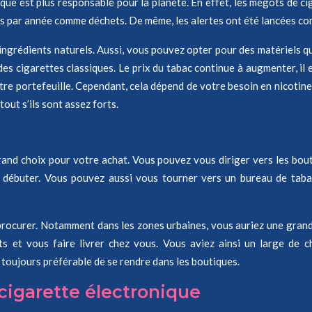
ique est plus responsable pour la planète. En effet, les mégots de c
gots par année comme déchets. De même, les alertes ont été lancées co
ngrédients naturels. Aussi, vous pouvez opter pour des matériels qu
des cigarettes classiques. Le prix du tabac continue à augmenter, il
 votre portefeuille. Cependant, cela dépend de votre besoin en nicoti
ut s’ils sont assez forts.
and choix pour votre achat. Vous pouvez vous diriger vers les boutiq
ez débuter. Vous pouvez aussi vous tourner vers un bureau de taba
en procurer. Notamment dans les zones urbaines, vous auriez une grande
s et vous faire livrer chez vous. Vous aviez ainsi un large de 
st toujours préférable de se rendre dans les boutiques.
 cigarette électronique