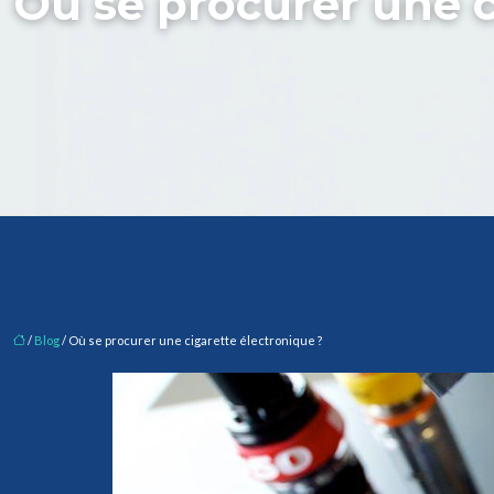
Où se procurer une c
/
Blog
/ Où se procurer une cigarette électronique ?