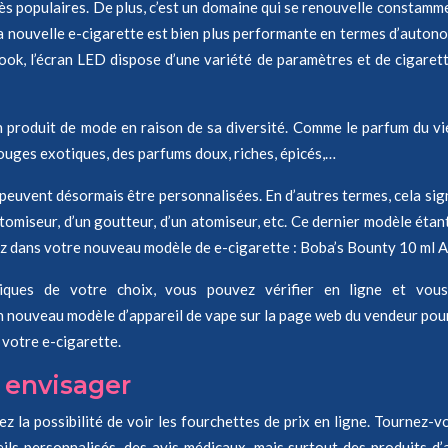
s populaires. De plus, c’est un domaine qui se renouvelle constamme
 nouvelle e-cigarette est bien plus performante en termes d’autonomie
ook, l’écran LED dispose d’une variété de paramètres et de cigare
 produit de mode en raison de sa diversité. Comme le parfum du v
 rouges exotiques, des parfums doux, riches, épicés,…
euvent désormais être personnalisées. En d’autres termes, cela sign
atomiseur, d’un goutteur, d’un atomiseur, etc. Ce dernier modèle étan
ez dans votre nouveau modèle de e-cigarette : Boba’s Bounty 10 ml Ali
niques de votre choix, vous pouvez vérifier en ligne et vous
 nouveau modèle d’appareil de vape sur la page web du vendeur pour 
 votre e-cigarette.
 envisager
iez la possibilité de voir les fourchettes de prix en ligne. Tournez
s personnalisés, des avis médicaux, mais surtout des produits d’as