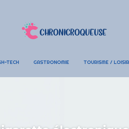
GH-TECH
GASTRONOMIE
TOURISME / LOISI