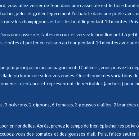
d, vous allez verser de l’eau dans une casserole est le faire bouilli
hacher, peler et griller légèrement l’échalote dans une poêle avec un f
ttoyez les champignons et fais-les bouillir pendant 10 minutes. Puis 
ans une casserole, faites un roux et versez le bouillon petit à petit.
ir les croûtes et porter en cuisson au four pendant 10 minutes avec un
 que plat principal ou accompagnement. D’ailleurs, vous pouvez la dég
rillade ou barbecue selon vos envies. On retrouve des variations de
 souvenirs d’enfance et représentent de véritables {anchors} pour
3 poivrons, 2 oignons, 6 tomates, 3 gousses d’ailles, 2 branches de th
uper en rondelles. Après, prenez le temps de bien éplucher les poivron
cupez-vous des tomates et des gousses d’ail. Puis, faites sauter l