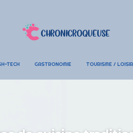
GH-TECH
GASTRONOMIE
TOURISME / LOISI