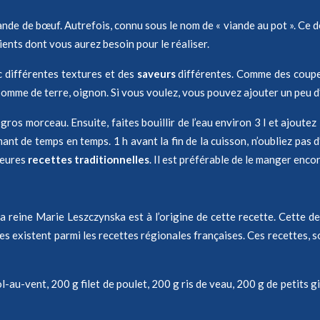
iande de bœuf. Autrefois, connu sous le nom de « viande au pot ». Ce d
ients dont vous aurez besoin pour le réaliser.
c différentes textures et des
saveurs
différentes. Comme des coupes 
omme de terre, oignon. Si vous voulez, vous pouvez ajouter un peu d’ép
s morceau. Ensuite, faites bouillir de l’eau environ 3 l et ajoutez les
ant de temps en temps. 1 h avant la fin de la cuisson, n’oubliez pas d
leures
recettes traditionnelles
. Il est préférable de le manger enco
a reine Marie Leszczynska est à l’origine de cette recette. Cette de
 existent parmi les recettes régionales françaises. Ces recettes, s
l-au-vent, 200 g filet de poulet, 200 g ris de veau, 200 g de petits gir