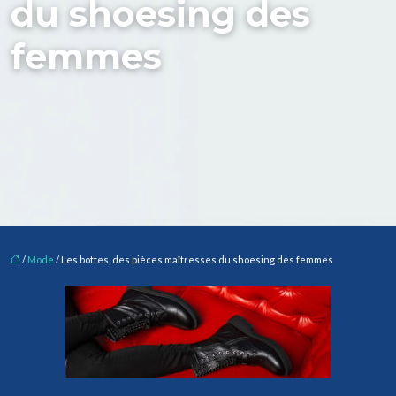
du shoesing des
femmes
/
Mode
/ Les bottes, des pièces maîtresses du shoesing des femmes