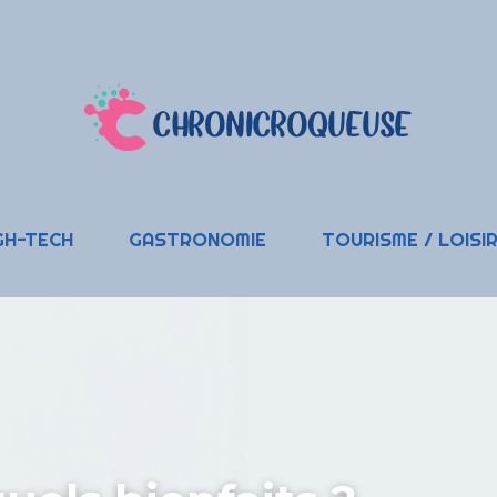
GH-TECH
GASTRONOMIE
TOURISME / LOISI