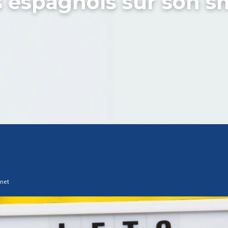
s espagnols sur son 
rnet