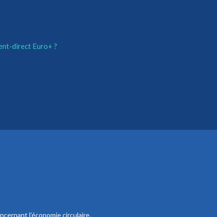
ent-direct Euro+ ?
ncernant l’économie circulaire.