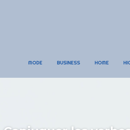
MODE
BUSINESS
HOME
HI