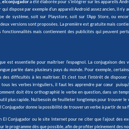
e,
elconjugador
a été élaborée pour s’intégrer sur les appareils And
r qui dispose par exemple d’un appareil Android assez ancien, il n’y au
pe de système, soit sur Playstore, soit sur l’App Store, ou encor
eux versions sont proposées. La première est gratuite mais contien
s fonctionnalités mais contiennent des publicités qui peuvent pertu
ue est essentielle pour maîtriser l’espagnol. La conjugaison des ve
angue parlée dans plusieurs pays du monde. Pour exemple, certain
 des difficultés à les maîtriser. Et c’est tout l’intérêt de dispos
ous les verbes irréguliers, il faut les apprendre par cœur puisqu
r comment doit être orthographié le verbe en question, dans un temps
il plus rapide. Nul besoin de feuilleter longtemps pour trouver le
l Conjugador donne la possibilité de trouver un verbe à partir de sa
El Conjugador ou le site Internet pour ne citer que l’ajout des exe
 jour le programme dès que possible, afin de profiter pleinement des 