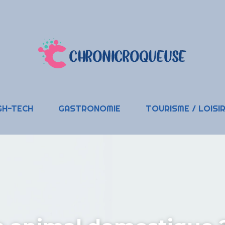
GH-TECH
GASTRONOMIE
TOURISME / LOISI