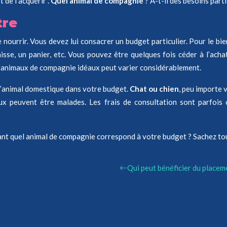
 de l’acquérir .
Quel
animal de compagnie
? A-t-il des besoins parti
tre
ourrir. Vous devez lui consacrer un budget particulier. Pour le bien-
isse, un panier, etc. Vous pouvez être quelques fois céder à l’ach
des animaux de compagnie idéaux peut varier considérablement.
e l’animal domestique dans votre budget.
Chat ou chien
, peu importe v
ux peuvent être malades. Les frais de consultation sont parfois 
nt quel animal de compagnie correspond à votre budget ? Sachez toujo
Qui peut bénéficier du placem