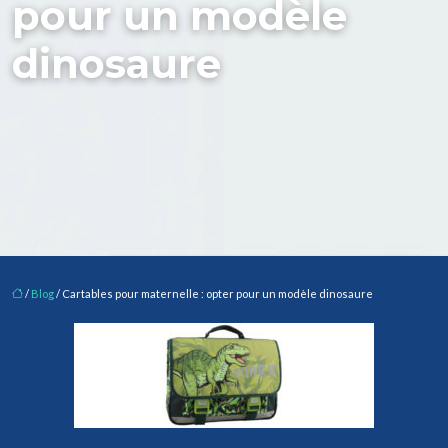
pour un modèle
dinosaure
/
Blog
/ Cartables pour maternelle : opter pour un modèle dinosaure